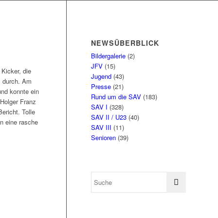
NEWSÜBERBLICK
Bildergalerie
(2)
JFV
(15)
Kicker, die
Jugend
(43)
, durch. Am
Presse
(21)
nd konnte ein
Rund um die SAV
(183)
Holger Franz
SAV I
(328)
ericht. Tolle
SAV II / U23
(40)
n eine rasche
SAV III
(11)
Senioren
(39)