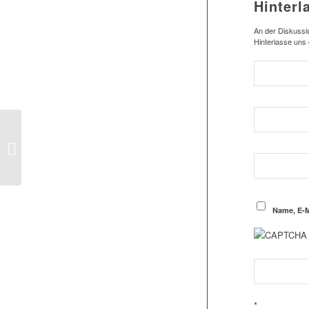
Hinterl
An der Diskussio
Hinterlasse uns
1.Herren: 5:2-Heimsieg
gegen den ESC
Geestemünde
Name, E-M
*