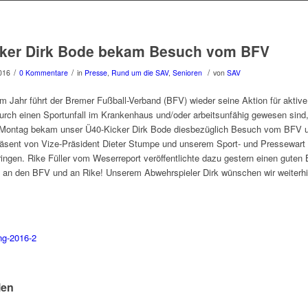
cker Dirk Bode bekam Besuch vom BFV
/
/
/
016
0 Kommentare
in
Presse
,
Rund um die SAV
,
Senioren
von
SAV
m Jahr führt der Bremer Fußball-Verband (BFV) wieder seine Aktion für aktive 
durch einen Sportunfall im Krankenhaus und/oder arbeitsunfähig gewesen sind
Montag bekam unser Ü40-Kicker Dirk Bode diesbezüglich Besuch vom BFV u
äsent von Vize-Präsident Dieter Stumpe und unserem Sport- und Pressewart 
ingen. Rike Füller vom Weserreport veröffentlichte dazu gestern einen guten B
 an den BFV und an Rike! Unserem Abwehrspieler Dirk wünschen wir weiterhi
!
len