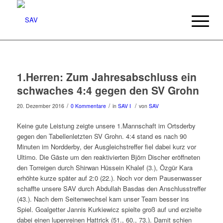
1.Herren: Zum Jahresabschluss ein
schwaches 4:4 gegen den SV Grohn
/
/
/
20. Dezember 2016
0 Kommentare
in
SAV I
von
SAV
Keine gute Leistung zeigte unsere 1.Mannschaft im Ortsderby
gegen den Tabellenletzten SV Grohn. 4:4 stand es nach 90
Minuten im Nordderby, der Ausgleichstreffer fiel dabei kurz vor
Ultimo. Die Gäste um den reaktivierten Björn Discher eröffneten
den Torreigen durch Shirwan Hüssein Khalef (3.), Özgür Kara
erhöhte kurze später auf 2:0 (22.). Noch vor dem Pausenwasser
schaffte unsere SAV durch Abdullah Basdas den Anschlusstreffer
(43.). Nach dem Seitenwechsel kam unser Team besser ins
Spiel. Goalgetter Jannis Kurkiewicz spielte groß auf und erzielte
dabei einen lupenreinen Hattrick (51., 60., 73.). Damit schien