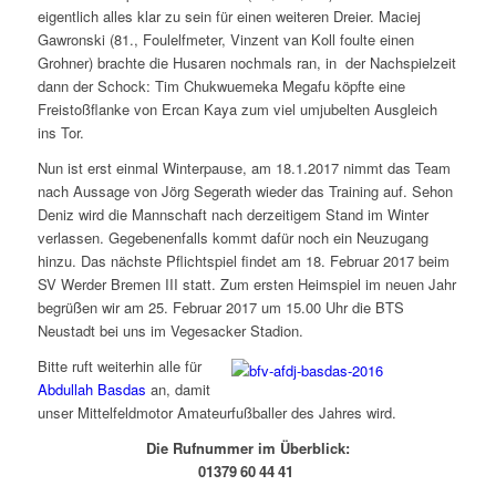
eigentlich alles klar zu sein für einen weiteren Dreier. Maciej
Gawronski (81., Foulelfmeter, Vinzent van Koll foulte einen
Grohner) brachte die Husaren nochmals ran, in der Nachspielzeit
dann der Schock: Tim Chukwuemeka Megafu köpfte eine
Freistoßflanke von Ercan Kaya zum viel umjubelten Ausgleich
ins Tor.
Nun ist erst einmal Winterpause, am 18.1.2017 nimmt das Team
nach Aussage von Jörg Segerath wieder das Training auf. Sehon
Deniz wird die Mannschaft nach derzeitigem Stand im Winter
verlassen. Gegebenenfalls kommt dafür noch ein Neuzugang
hinzu. Das nächste Pflichtspiel findet am 18. Februar 2017 beim
SV Werder Bremen III statt. Zum ersten Heimspiel im neuen Jahr
begrüßen wir am 25. Februar 2017 um 15.00 Uhr die BTS
Neustadt bei uns im Vegesacker Stadion.
Bitte ruft weiterhin alle für
Abdullah Basdas
an, damit
unser Mittelfeldmotor Amateurfußballer des Jahres wird.
Die Rufnummer im Überblick:
01379 60 44 41