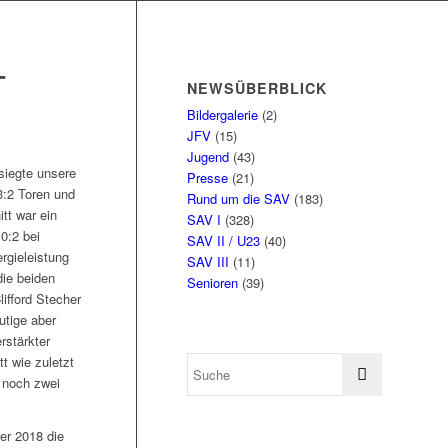
-
NEWSÜBERBLICK
Bildergalerie
(2)
JFV
(15)
Jugend
(43)
siegte unsere
Presse
(21)
3:2 Toren und
Rund um die SAV
(183)
tt war ein
SAV I
(328)
0:2 bei
SAV II / U23
(40)
rgieleistung
SAV III
(11)
die beiden
Senioren
(39)
ifford Stecher
utige aber
rstärkter
t wie zuletzt
 noch zwei
er 2018 die