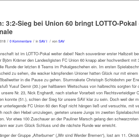
n: 3:2-Sieg bei Union 60 bringt LOTTO-Pokal 
inale
/
/
/
2018
0 Kommentare
in
SAV I
von
SAV
schaft ist im LOTTO-Pokal weiter dabei! Nach souveräner erster Halbzeit be
er Björn Krämer den Landesligisten FC Union 60 knapp aber hochverdient mit 
die Runde der letzten 8 Teams im Pokalgeschehen ein. Im ersten Spielabschni
cheid zu sehen, die wacker kämpfenden Unioner hatten Glück nur mit einem 
ßballwetter in die Pause zu gehen. Sturmrakete Christoph Schlobohm per Ene
ksfuß Yusuf Demir (30.) per haltbarem Weitschuss von halbrechts sorgten für 
 unsere Nr. 23, Nick Enghardt, nach starker Vorarbeit von Rechtsverteidiger Cl
len konnte (51.), schien der Sieg für unsere SAV klar zu sein. Doch weil der m
lar unterlegende FC Union 60 den Kopf nicht hängen ließ und versuchte, mit ve
h noch den Hebel umzulegen, gerieten unsere Jungs im zweiten Spielabschnit
n. Vor etwa 100 Zuschauer an der Pauliner Marsch gelang den schwarzroten
ann war zum Glück Schluss und die nächste Runde war erreicht.
Sänger der Gruppe „Afterburner“ („Wir sind Werder Bremen“), lost am 11. Oktob