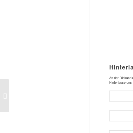
Hinterl
An der Diskussio
Hinterlasse uns
1.Herren: Trotz guter
Leistung – 0:2 vs.
Oberneuland