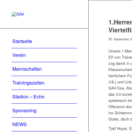
1.Herre
Viertelf
30. September 
Startseite
Unsere 1.Mann
Verein
Elf von Train
zog damit in 
Mannschaften
Klassenunters
herrlichem Fu
(18.) und Lin
Trainingszeiten
SAV-Tore. Als
das 3:0 erzie
Stadion – Echo
spielerisch k
Offensive doc
Sponsoring
ins Schwimme
Goals, doch d
NEWS
Tjalf Hoyer, 