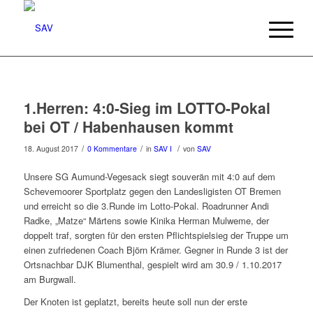
1.Herren: 4:0-Sieg im LOTTO-Pokal
bei OT / Habenhausen kommt
/
/
/
18. August 2017
0 Kommentare
in
SAV I
von
SAV
Unsere SG Aumund-Vegesack siegt souverän mit 4:0 auf dem
Schevemoorer Sportplatz gegen den Landesligisten OT Bremen
und erreicht so die 3.Runde im Lotto-Pokal. Roadrunner Andi
Radke, „Matze“ Märtens sowie Kinika Herman Mulweme, der
doppelt traf, sorgten für den ersten Pflichtspielsieg der Truppe um
einen zufriedenen Coach Björn Krämer. Gegner in Runde 3 ist der
Ortsnachbar DJK Blumenthal, gespielt wird am 30.9 / 1.10.2017
am Burgwall.
Der Knoten ist geplatzt, bereits heute soll nun der erste