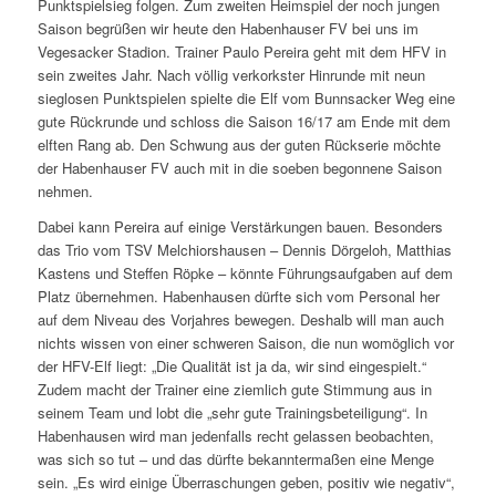
Punktspielsieg folgen. Zum zweiten Heimspiel der noch jungen
Saison begrüßen wir heute den Habenhauser FV bei uns im
Vegesacker Stadion. Trainer Paulo Pereira geht mit dem HFV in
sein zweites Jahr. Nach völlig verkorkster Hinrunde mit neun
sieglosen Punktspielen spielte die Elf vom Bunnsacker Weg eine
gute Rückrunde und schloss die Saison 16/17 am Ende mit dem
elften Rang ab. Den Schwung aus der guten Rückserie möchte
der Habenhauser FV auch mit in die soeben begonnene Saison
nehmen.
Dabei kann Pereira auf einige Verstärkungen bauen. Besonders
das Trio vom TSV Melchiorshausen – Dennis Dörgeloh, Matthias
Kastens und Steffen Röpke – könnte Führungsaufgaben auf dem
Platz übernehmen. Habenhausen dürfte sich vom Personal her
auf dem Niveau des Vorjahres bewegen. Deshalb will man auch
nichts wissen von einer schweren Saison, die nun womöglich vor
der HFV-Elf liegt: „Die Qualität ist ja da, wir sind eingespielt.“
Zudem macht der Trainer eine ziemlich gute Stimmung aus in
seinem Team und lobt die „sehr gute Trainingsbeteiligung“. In
Habenhausen wird man jedenfalls recht gelassen beobachten,
was sich so tut – und das dürfte bekanntermaßen eine Menge
sein. „Es wird einige Überraschungen geben, positiv wie negativ“,