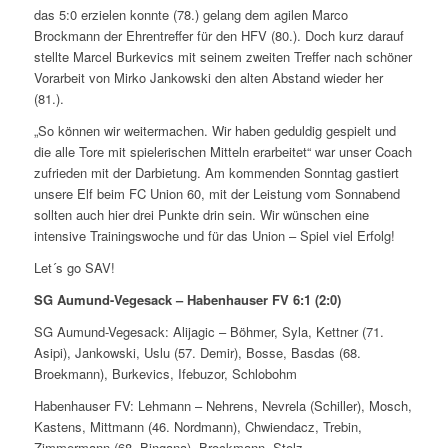
das 5:0 erzielen konnte (78.) gelang dem agilen Marco
Brockmann der Ehrentreffer für den HFV (80.). Doch kurz darauf
stellte Marcel Burkevics mit seinem zweiten Treffer nach schöner
Vorarbeit von Mirko Jankowski den alten Abstand wieder her
(81.).
„So können wir weitermachen. Wir haben geduldig gespielt und
die alle Tore mit spielerischen Mitteln erarbeitet“ war unser Coach
zufrieden mit der Darbietung. Am kommenden Sonntag gastiert
unsere Elf beim FC Union 60, mit der Leistung vom Sonnabend
sollten auch hier drei Punkte drin sein. Wir wünschen eine
intensive Trainingswoche und für das Union – Spiel viel Erfolg!
Let´s go SAV!
SG Aumund-Vegesack – Habenhauser FV 6:1 (2:0)
SG Aumund-Vegesack: Alijagic – Böhmer, Syla, Kettner (71.
Asipi), Jankowski, Uslu (57. Demir), Bosse, Basdas (68.
Broekmann), Burkevics, Ifebuzor, Schlobohm
Habenhauser FV: Lehmann – Nehrens, Nevrela (Schiller), Mosch,
Kastens, Mittmann (46. Nordmann), Chwiendacz, Trebin,
Zimmermann (68. Bingana), Brockmann, Stolz