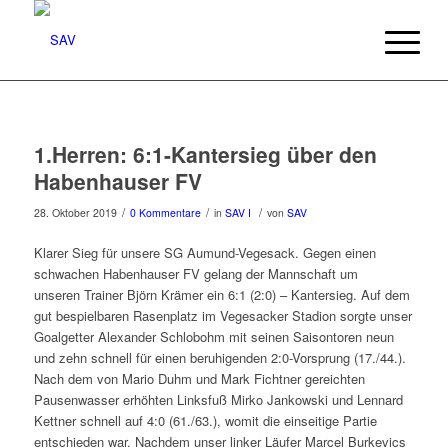
1.Herren: 6:1-Kantersieg über den
Habenhauser FV
/
/
/
28. Oktober 2019
0 Kommentare
in
SAV I
von
SAV
Klarer Sieg für unsere SG Aumund-Vegesack. Gegen einen
schwachen Habenhauser FV gelang der Mannschaft um
unseren Trainer Björn Krämer ein 6:1 (2:0) – Kantersieg. Auf dem
gut bespielbaren Rasenplatz im Vegesacker Stadion sorgte unser
Goalgetter Alexander Schlobohm mit seinen Saisontoren neun
und zehn schnell für einen beruhigenden 2:0-Vorsprung (17./44.).
Nach dem von Mario Duhm und Mark Fichtner gereichten
Pausenwasser erhöhten Linksfuß Mirko Jankowski und Lennard
Kettner schnell auf 4:0 (61./63.), womit die einseitige Partie
entschieden war. Nachdem unser linker Läufer Marcel Burkevics