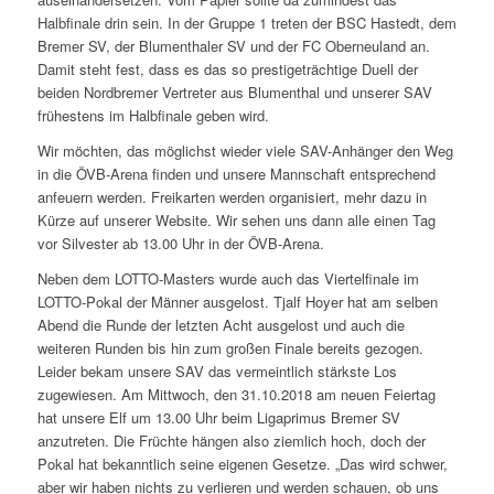
Halbfinale drin sein. In der Gruppe 1 treten der BSC Hastedt, dem
Bremer SV, der Blumenthaler SV und der FC Oberneuland an.
Damit steht fest, dass es das so prestigeträchtige Duell der
beiden Nordbremer Vertreter aus Blumenthal und unserer SAV
frühestens im Halbfinale geben wird.
Wir möchten, das möglichst wieder viele SAV-Anhänger den Weg
in die ÖVB-Arena finden und unsere Mannschaft entsprechend
anfeuern werden. Freikarten werden organisiert, mehr dazu in
Kürze auf unserer Website. Wir sehen uns dann alle einen Tag
vor Silvester ab 13.00 Uhr in der ÖVB-Arena.
Neben dem LOTTO-Masters wurde auch das Viertelfinale im
LOTTO-Pokal der Männer ausgelost. Tjalf Hoyer hat am selben
Abend die Runde der letzten Acht ausgelost und auch die
weiteren Runden bis hin zum großen Finale bereits gezogen.
Leider bekam unsere SAV das vermeintlich stärkste Los
zugewiesen. Am Mittwoch, den 31.10.2018 am neuen Feiertag
hat unsere Elf um 13.00 Uhr beim Ligaprimus Bremer SV
anzutreten. Die Früchte hängen also ziemlich hoch, doch der
Pokal hat bekanntlich seine eigenen Gesetze. „Das wird schwer,
aber wir haben nichts zu verlieren und werden schauen, ob uns