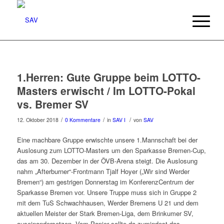
1.Herren: Gute Gruppe beim LOTTO-
Masters erwischt / Im LOTTO-Pokal
vs. Bremer SV
/
/
/
12. Oktober 2018
0 Kommentare
in
SAV I
von
SAV
Eine machbare Gruppe erwischte unsere 1.Mannschaft bei der
Auslosung zum LOTTO-Masters um den Sparkasse Bremen-Cup,
das am 30. Dezember in der ÖVB-Arena steigt. Die Auslosung
nahm „Afterburner“-Frontmann Tjalf Hoyer („Wir sind Werder
Bremen“) am gestrigen Donnerstag im KonferenzCentrum der
Sparkasse Bremen vor. Unsere Truppe muss sich in Gruppe 2
mit dem TuS Schwachhausen, Werder Bremens U 21 und dem
aktuellen Meister der Stark Bremen-Liga, dem Brinkumer SV,
auseinandersetzen. Vom Papier sollte da zumindest das