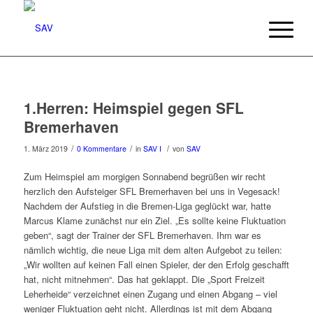
1.Herren: Heimspiel gegen SFL
Bremerhaven
/
/
/
1. März 2019
0 Kommentare
in
SAV I
von
SAV
Zum Heimspiel am morgigen Sonnabend begrüßen wir recht
herzlich den Aufsteiger SFL Bremerhaven bei uns in Vegesack!
Nachdem der Aufstieg in die Bremen-Liga geglückt war, hatte
Marcus Klame zunächst nur ein Ziel. „Es sollte keine Fluktuation
geben“, sagt der Trainer der SFL Bremerhaven. Ihm war es
nämlich wichtig, die neue Liga mit dem alten Aufgebot zu teilen:
„Wir wollten auf keinen Fall einen Spieler, der den Erfolg geschafft
hat, nicht mitnehmen“. Das hat geklappt. Die „Sport Freizeit
Leherheide“ verzeichnet einen Zugang und einen Abgang – viel
weniger Fluktuation geht nicht. Allerdings ist mit dem Abgang