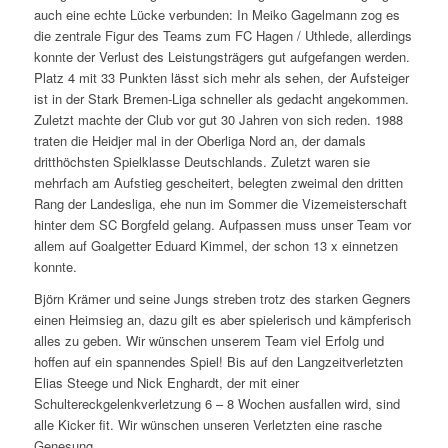
auch eine echte Lücke verbunden: In Meiko Gagelmann zog es
die zentrale Figur des Teams zum FC Hagen / Uthlede, allerdings
konnte der Verlust des Leistungsträgers gut aufgefangen werden.
Platz 4 mit 33 Punkten lässt sich mehr als sehen, der Aufsteiger
ist in der Stark Bremen-Liga schneller als gedacht angekommen.
Zuletzt machte der Club vor gut 30 Jahren von sich reden. 1988
traten die Heidjer mal in der Oberliga Nord an, der damals
dritthöchsten Spielklasse Deutschlands. Zuletzt waren sie
mehrfach am Aufstieg gescheitert, belegten zweimal den dritten
Rang der Landesliga, ehe nun im Sommer die Vizemeisterschaft
hinter dem SC Borgfeld gelang. Aufpassen muss unser Team vor
allem auf Goalgetter Eduard Kimmel, der schon 13 x einnetzen
konnte.
Björn Krämer und seine Jungs streben trotz des starken Gegners
einen Heimsieg an, dazu gilt es aber spielerisch und kämpferisch
alles zu geben. Wir wünschen unserem Team viel Erfolg und
hoffen auf ein spannendes Spiel! Bis auf den Langzeitverletzten
Elias Steege und Nick Enghardt, der mit einer
Schultereckgelenkverletzung 6 – 8 Wochen ausfallen wird, sind
alle Kicker fit. Wir wünschen unseren Verletzten eine rasche
Genesung.