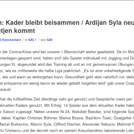
n: Kader bleibt beisammen / Ardijan Syla neu
ütjen kommt
/
/
0 Kommentare
in
SAV I
von
SAV
n der Corona-Krise wird bei unserer 1.Mannschaft weiter gearbeitet. Da im M
tanlagen gesperrt sind, halten sich alle Spieler individuell mit Jogging und 
ungen fit, abgerundet wird das Training ab und an mit gemeinsamen Übungen
, wie es mittlerweile die halbe Liga praktiziert. „Es ist eine unbefriedigende S
 wie und wann es weitergehen kann. Gesundheit geht aber natürlich vor, dah
und entspanne ein wenig bevor es wieder geballt losgehen wird“ gab unser Coa
tokoll.
hat die fußballfreie Zeit allerdings sehr gut genutzt und Gespräche meist per 
aktuellen Kaders genutzt. Mit Erfolg: 14 Spieler aus dem aktuellen Kader habe
Saison zugesagt. Neben unserer Nr.24, Abdullah Basdas, sind folgende Spiel
 dabei: Kapitän Christian Böhmer, Marius Bosse, Bashkim Toski, Goalgetter 
rcel Burkevics, Marvin Syla, Clifford Stecher, Alexander Ifebuzor, Mehmet P
rlo Cristescu und der derzeit noch an seinem Kreuzbandriss laborierende Lo