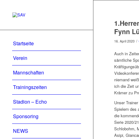
1.Herre
Fynn L
/
16. April 2020
Startseite
Auch in Zeite
Verein
sämtliche Spor
Kräftigungsüb
Mannschaften
Videokonferenz
niemand weiß,
ich die Zeit 
Trainingszeiten
Krämer zu Pro
Stadion – Echo
Unser Trainer 
Spielern des 
Sponsoring
die kommende 
Serie 2020/21
Schlobohm, Ma
NEWS
Asipi, Gianca