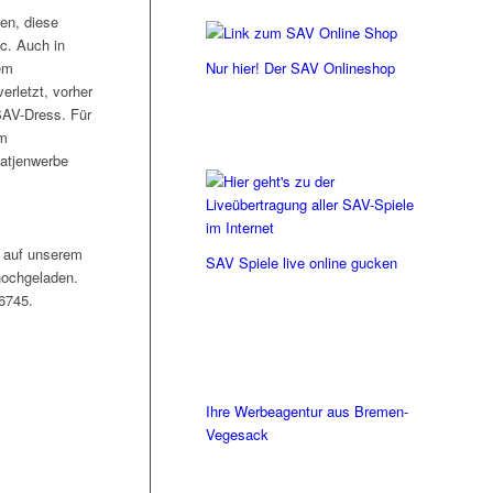
en, diese
ic. Auch in
Nur hier! Der SAV Onlineshop
em
erletzt, vorher
SAV-Dress. Für
im
atjenwerbe
h auf unserem
SAV Spiele live online gucken
hochgeladen.
6745.
Ihre Werbeagentur aus Bremen-
Vegesack