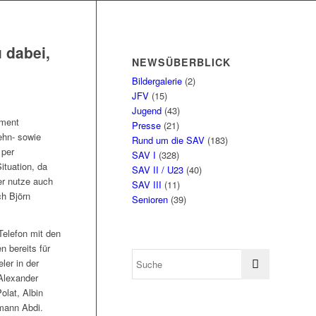
 dabei,
NEWSÜBERBLICK
Bildergalerie
(2)
JFV
(15)
Jugend
(43)
oment
Presse
(21)
Dehn- sowie
Rund um die SAV
(183)
 per
SAV I
(328)
ituation, da
SAV II / U23
(40)
er nutze auch
SAV III
(11)
ch Björn
Senioren
(39)
Telefon mit den
n bereits für
er in der
Alexander
olat, Albin
kmann Abdi.