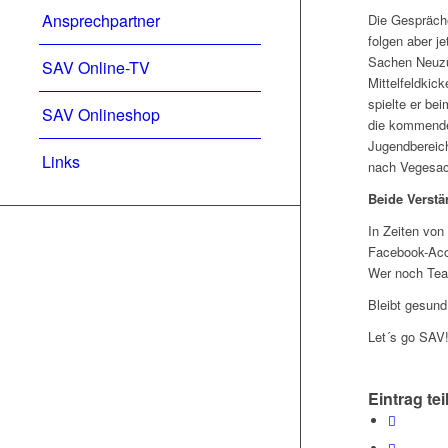
Ansprechpartner
Die Gespräche
folgen aber j
Sachen Neuzu
SAV Online-TV
Mittelfeldkic
spielte er be
SAV Onlineshop
die kommende 
Jugendbereic
Links
nach Vegesac
Beide Verstä
In Zeiten von
Facebook-Acco
Wer noch Tea
Bleibt gesund
Let´s go SAV
Eintrag tei