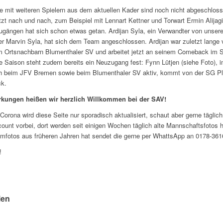
 mit weiteren Spielern aus dem aktuellen Kader sind noch nicht abgeschloss
etzt nach und nach, zum Beispiel mit Lennart Kettner und Torwart Ermin Alijag
gängen hat sich schon etwas getan. Ardijan Syla, ein Verwandter von unser
ker Marvin Syla, hat sich dem Team angeschlossen. Ardijan war zuletzt lange v
im Ortsnachbarn Blumenthaler SV und arbeitet jetzt an seinem Comeback im 
Saison steht zudem bereits ein Neuzugang fest: Fynn Lütjen (siehe Foto), 
h beim JFV Bremen sowie beim Blumenthaler SV aktiv, kommt von der SG Pl
k.
rkungen heißen wir herzlich Willkommen bei der SAV!
 Corona wird diese Seite nur sporadisch aktualisiert, schaut aber gerne täglic
unt vorbei, dort werden seit einigen Wochen täglich alte Mannschaftsfotos 
mfotos aus früheren Jahren hat sendet die gerne per WhattsApp an 0178-361
!
!
len