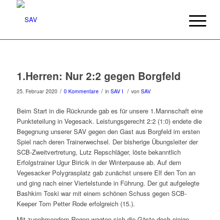
1.Herren: Nur 2:2 gegen Borgfeld
/
/
/
25. Februar 2020
0 Kommentare
in
SAV I
von
SAV
Beim Start in die Rückrunde gab es für unsere 1.Mannschaft eine
Punkteteilung in Vegesack. Leistungsgerecht 2:2 (1:0) endete die
Begegnung unserer SAV gegen den Gast aus Borgfeld im ersten
Spiel nach deren Trainerwechsel. Der bisherige Übungsleiter der
SCB-Zweitvertretung, Lutz Repschläger, löste bekanntlich
Erfolgstrainer Ugur Biricik in der Winterpause ab. Auf dem
Vegesacker Polygrasplatz gab zunächst unsere Elf den Ton an
und ging nach einer Viertelstunde in Führung. Der gut aufgelegte
Bashkim Toski war mit einem schönen Schuss gegen SCB-
Keeper Tom Petter Rode erfolgreich (15.).
Mit zunehmendem Regen wagten sich die Gäste doch einige