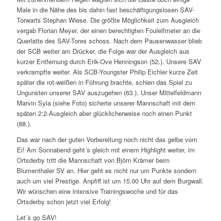
Male in die Nähe des bis dahin fast beschäftigungslosen SAV-
Torwarts Stephan Wiese. Die größte Möglichkeit zum Ausgleich
vergab Florian Meyer, der einen berechtigten Foulelfmeter an die
Querlatte des SAV-Tores schoss. Nach dem Pausenwasser blieb
der SCB weiter am Drücker, die Folge war der Ausgleich aus
kurzer Entfernung durch Erik-Ove Henningson (52.). Unsere SAV
verkrampfte weiter. Als SCB-Youngster Philip Eichler kurze Zeit
später die rot-weißen in Führung brachte, schien das Spiel zu
Ungunsten unserer SAV auszugehen (63.). Unser Mittelfeldmann
Marvin Syla (siehe Foto) sicherte unserer Mannschaft mit dem
späten 2:2-Ausgleich aber glücklicherweise noch einen Punkt
(88.).
Das war nach der guten Vorbereitung noch nicht das gelbe vom
Ei! Am Sonnabend geht´s gleich mit einem Highlight weiter, im
Ortsderby tritt die Mannschaft von Björn Krämer beim
Blumenthaler SV an. Hier geht es nicht nur um Punkte sondern
auch um viel Prestige. Anpfiff ist um 15.00 Uhr auf dem Burgwall.
Wir wünschen eine intensive Trainingswoche und für das
Ortsderby schon jetzt viel Erfolg!
Let´s go SAV!