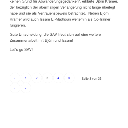
keinen Grund für Abwanderungsgedanken“, erklärte Björn Krämer,
der bezüglich der abermaligen Verlängerung nicht lange überlegt
habe und sie als Vertrauensbeweis betrachtet. Neben Björn
Krämer wird auch Issam El-Madhoun weiterhin als Co-Trainer
fungieren.
Gute Entscheidung, die SAV freut sich auf eine weitere
Zusammenarbeit mit Björn und Issam!
Let´s go SAV!
‹
1
2
4
5
3
Seite 3 von 33
›
»