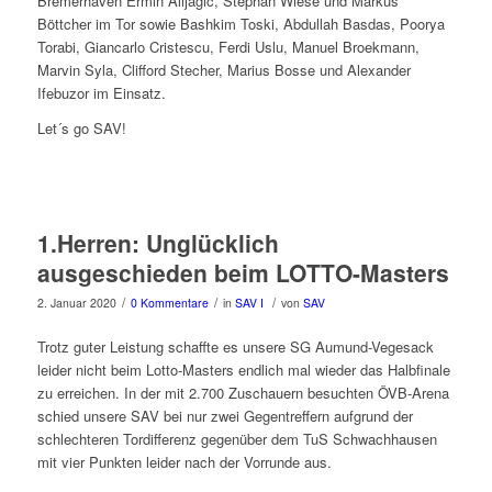
Bremerhaven Ermin Alijagic, Stephan Wiese und Markus
Böttcher im Tor sowie Bashkim Toski, Abdullah Basdas, Poorya
Torabi, Giancarlo Cristescu, Ferdi Uslu, Manuel Broekmann,
Marvin Syla, Clifford Stecher, Marius Bosse und Alexander
Ifebuzor im Einsatz.
Let´s go SAV!
1.Herren: Unglücklich
ausgeschieden beim LOTTO-Masters
/
/
/
2. Januar 2020
0 Kommentare
in
SAV I
von
SAV
Trotz guter Leistung schaffte es unsere SG Aumund-Vegesack
leider nicht beim Lotto-Masters endlich mal wieder das Halbfinale
zu erreichen. In der mit 2.700 Zuschauern besuchten ÖVB-Arena
schied unsere SAV bei nur zwei Gegentreffern aufgrund der
schlechteren Tordifferenz gegenüber dem TuS Schwachhausen
mit vier Punkten leider nach der Vorrunde aus.