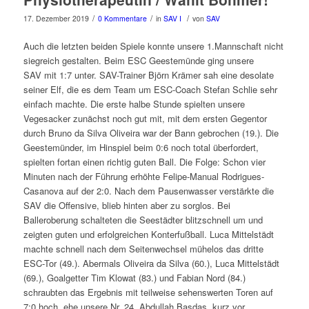
/
/
/
17. Dezember 2019
0 Kommentare
in
SAV I
von
SAV
Auch die letzten beiden Spiele konnte unsere 1.Mannschaft nicht
siegreich gestalten. Beim ESC Geestemünde ging unsere
SAV mit 1:7 unter. SAV-Trainer Björn Krämer sah eine desolate
seiner Elf, die es dem Team um ESC-Coach Stefan Schlie sehr
einfach machte. Die erste halbe Stunde spielten unsere
Vegesacker zunächst noch gut mit, mit dem ersten Gegentor
durch Bruno da Silva Oliveira war der Bann gebrochen (19.). Die
Geestemünder, im Hinspiel beim 0:6 noch total überfordert,
spielten fortan einen richtig guten Ball. Die Folge: Schon vier
Minuten nach der Führung erhöhte Felipe-Manual Rodrigues-
Casanova auf der 2:0. Nach dem Pausenwasser verstärkte die
SAV die Offensive, blieb hinten aber zu sorglos. Bei
Balleroberung schalteten die Seestädter blitzschnell um und
zeigten guten und erfolgreichen Konterfußball. Luca Mittelstädt
machte schnell nach dem Seitenwechsel mühelos das dritte
ESC-Tor (49.). Abermals Oliveira da Silva (60.), Luca Mittelstädt
(69.), Goalgetter Tim Klowat (83.) und Fabian Nord (84.)
schraubten das Ergebnis mit teilweise sehenswerten Toren auf
7:0 hoch, ehe unsere Nr. 24, Abdullah Basdas, kurz vor