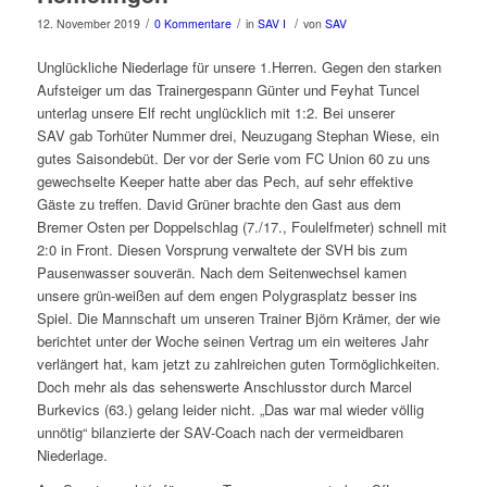
/
/
/
12. November 2019
0 Kommentare
in
SAV I
von
SAV
Unglückliche Niederlage für unsere 1.Herren. Gegen den starken
Aufsteiger um das Trainergespann Günter und Feyhat Tuncel
unterlag unsere Elf recht unglücklich mit 1:2. Bei unserer
SAV gab Torhüter Nummer drei, Neuzugang Stephan Wiese, ein
gutes Saisondebüt. Der vor der Serie vom FC Union 60 zu uns
gewechselte Keeper hatte aber das Pech, auf sehr effektive
Gäste zu treffen. David Grüner brachte den Gast aus dem
Bremer Osten per Doppelschlag (7./17., Foulelfmeter) schnell mit
2:0 in Front. Diesen Vorsprung verwaltete der SVH bis zum
Pausenwasser souverän. Nach dem Seitenwechsel kamen
unsere grün-weißen auf dem engen Polygrasplatz besser ins
Spiel. Die Mannschaft um unseren Trainer Björn Krämer, der wie
berichtet unter der Woche seinen Vertrag um ein weiteres Jahr
verlängert hat, kam jetzt zu zahlreichen guten Tormöglichkeiten.
Doch mehr als das sehenswerte Anschlusstor durch Marcel
Burkevics (63.) gelang leider nicht. „Das war mal wieder völlig
unnötig“ bilanzierte der SAV-Coach nach der vermeidbaren
Niederlage.