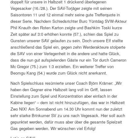
doppelt für unsere in Halbzeit 1 drückend überlegenen
Vegesacker (16./28.). Der SAV-Torjäger zeigte mit seinen
Saisontoren 11 und 12 einmal mehr seine gute Trefferquote in
dieser Serie. Nachdem Schiedsrichter Burc Yüntdag SVW-Akteur
Phil Knauth den Roten Karton zeigte und Bashkim Toski kurze
Zeit später auf 3:0 erhöhen konnte (57.), schien das Spiel zu
Gunsten unserer SAV gelaufen zu sein. Doch unsere Elf stellte
anschließend das Spiel ein, gegen zehn Werderakteure stolperte
die SAV von einer Verlegenheit in die andere und hatte Glück,
dass die nun gut aufspielenden Gäste nur ein Tor durch Cameron
Mc Gregor (75.) zum 1:3 erzielten. Ein weiterer Treffer von
Beomgu Kang (54.) wurde zum Glück nicht anerkannt.
Nach Spielschluss resümierte unser Coach Björn Krämer: „Wir
haben den Gegner eine Halbzeit lang voll im Griff, lassen
Einstellung zum Spiel und Konzentration aber einfach in der
Kabine liegen“ – dem ist nicht hinzuzufügen, das war in Halbzeit
Zwo NIX! Am Sonnabend um 14.30 Uhr kommt nun der zuletzt
sehr starke Brinkumer SV zu uns nach Vegesack. Hier soll auch
gepunktet werden, dafür muss aber über die gesamte Spielzeit
Gas gegeben werden. Wir wünschen viel Erfolg!