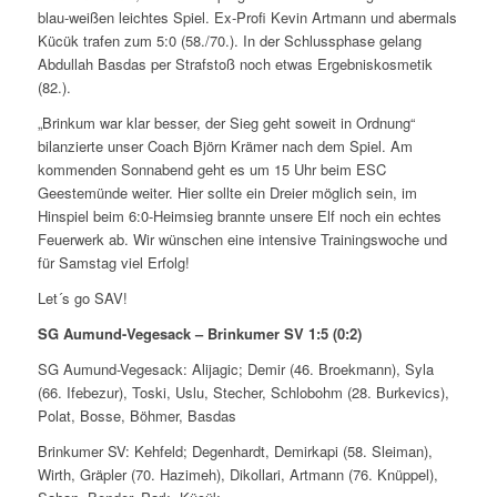
blau-weißen leichtes Spiel. Ex-Profi Kevin Artmann und abermals
Kücük trafen zum 5:0 (58./70.). In der Schlussphase gelang
Abdullah Basdas per Strafstoß noch etwas Ergebniskosmetik
(82.).
„Brinkum war klar besser, der Sieg geht soweit in Ordnung“
bilanzierte unser Coach Björn Krämer nach dem Spiel. Am
kommenden Sonnabend geht es um 15 Uhr beim ESC
Geestemünde weiter. Hier sollte ein Dreier möglich sein, im
Hinspiel beim 6:0-Heimsieg brannte unsere Elf noch ein echtes
Feuerwerk ab. Wir wünschen eine intensive Trainingswoche und
für Samstag viel Erfolg!
Let´s go SAV!
SG Aumund-Vegesack – Brinkumer SV 1:5 (0:2)
SG Aumund-Vegesack: Alijagic; Demir (46. Broekmann), Syla
(66. Ifebezur), Toski, Uslu, Stecher, Schlobohm (28. Burkevics),
Polat, Bosse, Böhmer, Basdas
Brinkumer SV: Kehfeld; Degenhardt, Demirkapi (58. Sleiman),
Wirth, Gräpler (70. Hazimeh), Dikollari, Artmann (76. Knüppel),