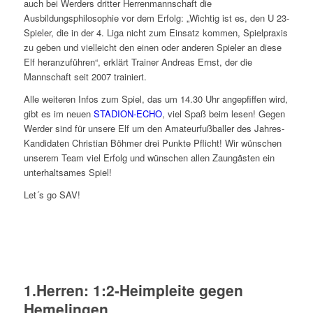
auch bei Werders dritter Herrenmannschaft die
Ausbildungsphilosophie vor dem Erfolg: „Wichtig ist es, den U 23-
Spieler, die in der 4. Liga nicht zum Einsatz kommen, Spielpraxis
zu geben und vielleicht den einen oder anderen Spieler an diese
Elf heranzuführen“, erklärt Trainer Andreas Ernst, der die
Mannschaft seit 2007 trainiert.
Alle weiteren Infos zum Spiel, das um 14.30 Uhr angepfiffen wird,
gibt es im neuen
STADION-ECHO
, viel Spaß beim lesen! Gegen
Werder sind für unsere Elf um den Amateurfußballer des Jahres-
Kandidaten Christian Böhmer drei Punkte Pflicht! Wir wünschen
unserem Team viel Erfolg und wünschen allen Zaungästen ein
unterhaltsames Spiel!
Let´s go SAV!
1.Herren: 1:2-Heimpleite gegen
Hemelingen