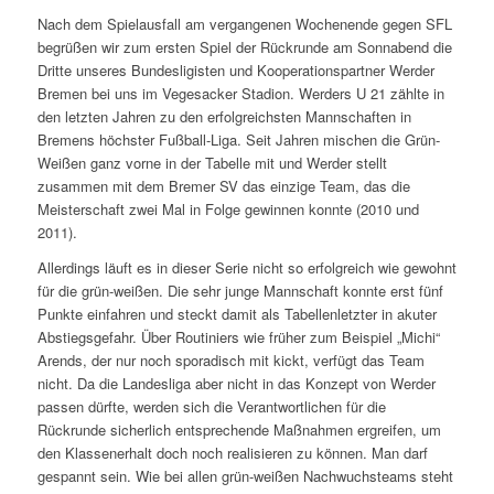
Nach dem Spielausfall am vergangenen Wochenende gegen SFL
begrüßen wir zum ersten Spiel der Rückrunde am Sonnabend die
Dritte unseres Bundesligisten und Kooperationspartner Werder
Bremen bei uns im Vegesacker Stadion. Werders U 21 zählte in
den letzten Jahren zu den erfolgreichsten Mannschaften in
Bremens höchster Fußball-Liga. Seit Jahren mischen die Grün-
Weißen ganz vorne in der Tabelle mit und Werder stellt
zusammen mit dem Bremer SV das einzige Team, das die
Meisterschaft zwei Mal in Folge gewinnen konnte (2010 und
2011).
Allerdings läuft es in dieser Serie nicht so erfolgreich wie gewohnt
für die grün-weißen. Die sehr junge Mannschaft konnte erst fünf
Punkte einfahren und steckt damit als Tabellenletzter in akuter
Abstiegsgefahr. Über Routiniers wie früher zum Beispiel „Michi“
Arends, der nur noch sporadisch mit kickt, verfügt das Team
nicht. Da die Landesliga aber nicht in das Konzept von Werder
passen dürfte, werden sich die Verantwortlichen für die
Rückrunde sicherlich entsprechende Maßnahmen ergreifen, um
den Klassenerhalt doch noch realisieren zu können. Man darf
gespannt sein. Wie bei allen grün-weißen Nachwuchsteams steht