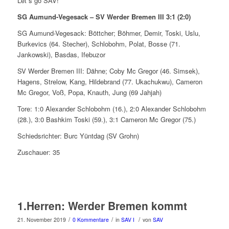
Let´s go SAV!
SG Aumund-Vegesack – SV Werder Bremen III 3:1 (2:0)
SG Aumund-Vegesack: Böttcher; Böhmer, Demir, Toski, Uslu,
Burkevics (64. Stecher), Schlobohm, Polat, Bosse (71.
Jankowski), Basdas, Ifebuzor
SV Werder Bremen III: Dähne; Coby Mc Gregor (46. Simsek),
Hagens, Strelow, Kang, Hildebrand (77. Ukachukwu), Cameron
Mc Gregor, Voß, Popa, Knauth, Jung (69 Jahjah)
Tore: 1:0 Alexander Schlobohm (16.), 2:0 Alexander Schlobohm
(28.), 3:0 Bashkim Toski (59.), 3:1 Cameron Mc Gregor (75.)
Schiedsrichter: Burc Yüntdag (SV Grohn)
Zuschauer: 35
1.Herren: Werder Bremen kommt
/
/
/
21. November 2019
0 Kommentare
in
SAV I
von
SAV