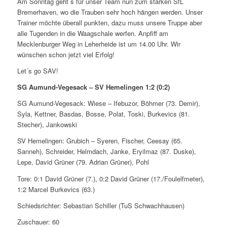
Am Sonntag geht´s für unser Team nun zum starken SfL
Bremerhaven, wo die Trauben sehr hoch hängen werden. Unser
Trainer möchte überall punkten, dazu muss unsere Truppe aber
alle Tugenden in die Waagschale werfen. Anpfiff am
Mecklenburger Weg in Leherheide ist um 14.00 Uhr. Wir
wünschen schon jetzt viel Erfolg!
Let´s go SAV!
SG Aumund-Vegesack – SV Hemelingen 1:2 (0:2)
SG Aumund-Vegesack: Wiese – Ifebuzor, Böhmer (73. Demir),
Syla, Kettner, Basdas, Bosse, Polat, Toski, Burkevics (81.
Stecher), Jankowski
SV Hemelingen: Grubich – Syeren, Fischer, Ceesay (65.
Sanneh), Schreider, Helmdach, Janke, Eryilmaz (87. Duske),
Lepe, David Grüner (79. Adrian Grüner), Pohl
Tore: 0:1 David Grüner (7.), 0:2 David Grüner (17./Foulelfmeter),
1:2 Marcel Burkevics (63.)
Schiedsrichter: Sebastian Schiller (TuS Schwachhausen)
Zuschauer: 60