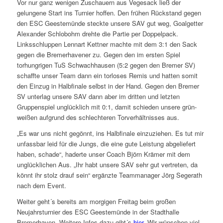
Vor nur ganz wenigen Zuschauern aus Vegesack ließ der
gelungene Start ins Turnier hoffen. Den frühen Rückstand gegen
den ESC Geestemünde steckte unsere SAV gut weg, Goalgetter
Alexander Schlobohm drehte die Partie per Doppelpack.
Linksschluppen Lennart Kettner machte mit dem 3:1 den Sack
gegen die Bremerhavener zu. Gegen den im ersten Spiel
torhungrigen TuS Schwachhausen (5:2 gegen den Bremer SV)
schaffte unser Team dann ein torloses Remis und hatten somit
den Einzug in Halbfinale selbst in der Hand. Gegen den Bremer
SV unterlag unsere SAV dann aber im dritten und letzten
Gruppenspiel unglücklich mit 0:1, damit schieden unsere grün-
weißen aufgrund des schlechteren Torverhältnisses aus.
„Es war uns nicht gegönnt, ins Halbfinale einzuziehen. Es tut mir
unfassbar leid für die Jungs, die eine gute Leistung abgeliefert
haben, schade“, haderte unser Coach Björn Krämer mit dem
unglücklichen Aus. „Ihr habt unsere SAV sehr gut vertreten, da
könnt ihr stolz drauf sein“ ergänzte Teammanager Jörg Segerath
nach dem Event.
Weiter geht´s bereits am morgigen Freitag beim großen
Neujahrsturnier des ESC Geestemünde in der Stadthalle
Bremerhaven. Weitere Infos dazu gibt´s
hier
. Wir wünschen viel