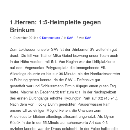
1.Herren: 1:5-Heimpleite gegen
Brinkum
/
/
/
4. Dezember 2019
0 Kommentare
in
SAV I
von
SAV
Zum Leidwesen unserer SAV ist der Brinkumer SV weiterhin gut
drauf. Die Elf von Trainer Mike Gabel bezwang unser Team auch
in der Höhe verdient mit 5:1. Von Beginn war der Drittplatzierte
auf dem Vegesacker Polygrasplatz die tonangebende Elf.
Allerdings dauerte es bis zur 36.Minute, bis der Nordkreisvertreter
in Führung gehen konnte, da die SAV – Defensive gut
gestaffelt war und Schlussmann Ermin Alijagic einen guten Tag
hatte. Maximilian Degenhardt traf zum 0:1. In der Nachspielzeit
des ersten Durchgangs erhöhte Hyoungbin Park auf 0:2 (45.+1.).
Nach dem von Flocky Duhm gereichten Pausenwasser kam
unsere Elf zu einigen Möglichkeiten, die Chancen zum
Anschlusstor blieben allerdings allesamt ungenutzt. Als Dynar
Kücük in der in der 55.Minute auf sehenswerte Art das 0:3
erzielen konnte, war der Drops gelutscht. In der Folge hatten die