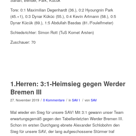
Sahan, Bender, Park, Kücük
Tore: 0:1 Maximilian Degenhardt (36.), 0:2 Hyoungnin Park
(45.+1), 0:3 Dynar Küküc (55.), 0:4 Kevin Artmann (58.), 0:5
Dynar Kücük (69.), 1:5 Abdullah Basdas (81./Foulelfmeter)
Schiedsrichter: Simon Rott (TuS Komet Arsten)
Zuschauer: 70
1.Herren: 3:1-Heimsieg gegen Werder
Bremen III
/
/
/
27. November 2019
0 Kommentare
in
SAV I
von
SAV
Mal wieder ein Sieg für unsere SAV! Mit 3:1 gewann unser Team
erwartungsgemäß gegen den Tabellenletzten Werder Bremen III.
Schon im ersten Durchgang ebnete Alexander Schlobohm den
Sieg für unsere SAV, der lang aufgeschossene Stürmer traf