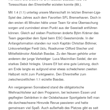
Toresschluss den Ehrentreffer erzielen konnte (89.).
Mit 1:4 (1:1) unterlag unsere Mannschaft im letzten Bremen-Liga-
Spiel des Jahres auch dem Favoriten SFL Bremerhaven. Doch in
den ersten 45 Minuten hätte unser Team für eine Überraschung
sorgen und zumindest einen Punkt aus der Seestadt entführen
können. Gleich auf sieben Positionen änderte Björn Krämer das
Team gegenüber dem Spiel beim ESC Geestemünde. In der
Anfangsformation standen nur noch Kapitän Christian Böhmer,
Linksverteidiger Ferdi Uslu, Roadrunner Clifford Stecher und
Mittelfeldmotor Abdullah Basdas. Zu den Neuen gehörte unter
anderem der junge Verteidiger Luca Maximilian Seidel, der ein
starkes Debüt hinlegte. Unsere Elf bot eine gute Leistung, doch
am Ende langte es aufgrund einer etwas schwächeren zweiten
Halbzeit nicht zum Punktgewinn. Den Ehrentreffer zum
zwischenzeitlichen 1:1 erzielte Basdas.
Am vergangenen Sonnabend stand die obligatorische
Weihnachtsfeier auf dem Programm, bei leckerem Essen und
gepflegten Getränken in der Oslebshauser Sportgalerie ließ man
die durchwachsene Hinrunde Revue passieren und hatte
gemeinsam viel Spaß. Auch außerhalb des Platzes gibt es seit